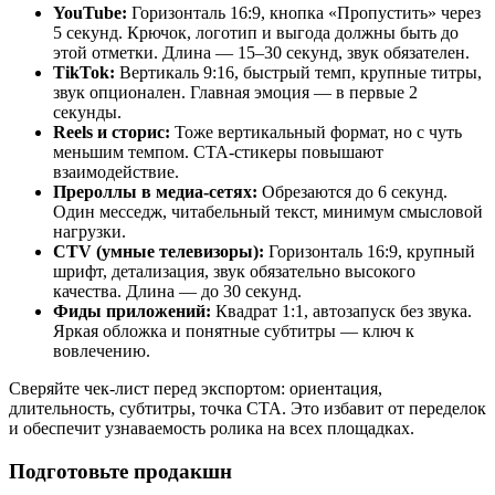
YouTube:
Горизонталь 16:9, кнопка «Пропустить» через
5 секунд. Крючок, логотип и выгода должны быть до
этой отметки. Длина — 15–30 секунд, звук обязателен.
TikTok:
Вертикаль 9:16, быстрый темп, крупные титры,
звук опционален. Главная эмоция — в первые 2
секунды.
Reels и сторис:
Тоже вертикальный формат, но с чуть
меньшим темпом. CTA-стикеры повышают
взаимодействие.
Прероллы в медиа-сетях:
Обрезаются до 6 секунд.
Один месседж, читабельный текст, минимум смысловой
нагрузки.
CTV (умные телевизоры):
Горизонталь 16:9, крупный
шрифт, детализация, звук обязательно высокого
качества. Длина — до 30 секунд.
Фиды приложений:
Квадрат 1:1, автозапуск без звука.
Яркая обложка и понятные субтитры — ключ к
вовлечению.
Сверяйте чек-лист перед экспортом: ориентация,
длительность, субтитры, точка CTA. Это избавит от переделок
и обеспечит узнаваемость ролика на всех площадках.
Подготовьте продакшн