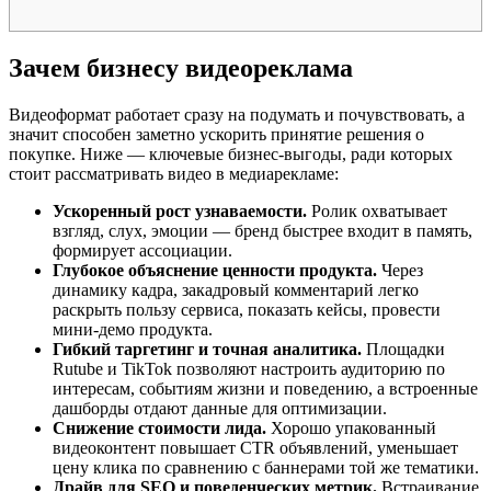
Зачем бизнесу видеореклама
Видеоформат работает сразу на подумать и почувствовать, а
значит способен заметно ускорить принятие решения о
покупке. Ниже — ключевые бизнес-выгоды, ради которых
стоит рассматривать видео в медиарекламе:
Ускоренный рост узнаваемости.
Ролик охватывает
взгляд, слух, эмоции — бренд быстрее входит в память,
формирует ассоциации.
Глубокое объяснение ценности продукта.
Через
динамику кадра, закадровый комментарий легко
раскрыть пользу сервиса, показать кейсы, провести
мини-демо продукта.
Гибкий таргетинг и точная аналитика.
Площадки
Rutube и TikTok позволяют настроить аудиторию по
интересам, событиям жизни и поведению, а встроенные
дашборды отдают данные для оптимизации.
Снижение стоимости лида.
Хорошо упакованный
видеоконтент повышает CTR объявлений, уменьшает
цену клика по сравнению с баннерами той же тематики.
Драйв для SEO и поведенческих метрик.
Встраивание