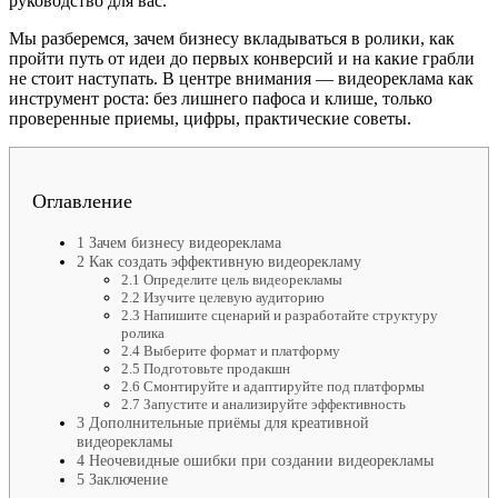
руководство для вас.
Мы разберемся, зачем бизнесу вкладываться в ролики, как
пройти путь от идеи до первых конверсий и на какие грабли
не стоит наступать. В центре внимания — видеореклама как
инструмент роста: без лишнего пафоса и клише, только
проверенные приемы, цифры, практические советы.
Оглавление
1
Зачем бизнесу видеореклама
2
Как создать эффективную видеорекламу
2.1
Определите цель видеорекламы
2.2
Изучите целевую аудиторию
2.3
Напишите сценарий и разработайте структуру
ролика
2.4
Выберите формат и платформу
2.5
Подготовьте продакшн
2.6
Смонтируйте и адаптируйте под платформы
2.7
Запустите и анализируйте эффективность
3
Дополнительные приёмы для креативной
видеорекламы
4
Неочевидные ошибки при создании видеорекламы
5
Заключение