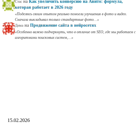
на
Как увеличить конверсию на Авито: формула,
Стас
которая работает в 2026 году
Поделюсь своим опытом реально помогли улучшения в фото и видео.
Сначала выкладывал только стандартные фото…
на
Продвижение сайта в нейросетях
Дима
Особенно важно подчеркнуть, что в отличие от SEO, где мы работаем с
алгоритмами поисковых систем,…
ВЫБОР РЕДАКЦИИ
ПОПУЛЯРНЫЕ СТАТЬИ
Лучшие CMS для сайтов в 2026 году
15.02.2026
Что такое CMS: определение, виды и типы, плюсы и минусы