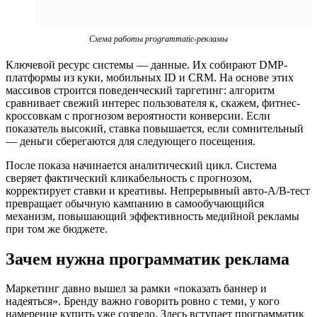
Схема работы programmatic-рекламы
Ключевой ресурс системы — данные. Их собирают DMP-
платформы из куки, мобильных ID и CRM. На основе этих
массивов строится поведенческий таргетинг: алгоритм
сравнивает свежий интерес пользователя к, скажем, фитнес-
кроссовкам с прогнозом вероятности конверсии. Если
показатель высокий, ставка повышается, если сомнительный
— деньги сберегаются для следующего посещения.
После показа начинается аналитический цикл. Система
сверяет фактический кликабельность с прогнозом,
корректирует ставки и креативы. Непрерывный авто-A/B-тест
превращает обычную кампанию в самообучающийся
механизм, повышающий эффективность медийной рекламы
при том же бюджете.
Зачем нужна программатик реклама
Маркетинг давно вышел за рамки «показать баннер и
надеяться». Бренду важно говорить ровно с теми, у кого
намерение купить уже созрело. Здесь вступает программатик