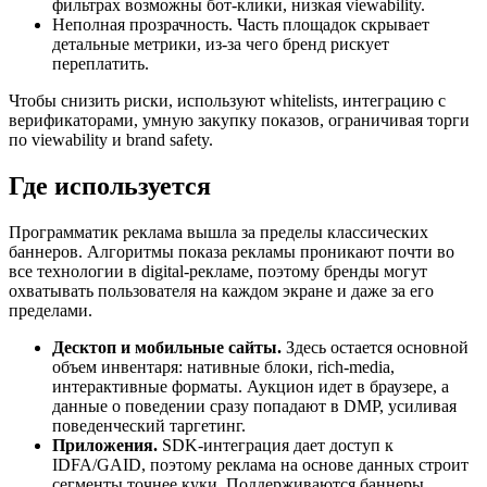
фильтрах возможны бот-клики, низкая viewability.
Неполная прозрачность. Часть площадок скрывает
детальные метрики, из-за чего бренд рискует
переплатить.
Чтобы снизить риски, используют whitelists, интеграцию с
верификаторами, умную закупку показов, ограничивая торги
по viewability и brand safety.
Где используется
Программатик реклама вышла за пределы классических
баннеров. Алгоритмы показа рекламы проникают почти во
все технологии в digital-рекламе, поэтому бренды могут
охватывать пользователя на каждом экране и даже за его
пределами.
Десктоп и мобильные сайты.
Здесь остается основной
объем инвентаря: нативные блоки, rich-media,
интерактивные форматы. Аукцион идет в браузере, а
данные о поведении сразу попадают в DMP, усиливая
поведенческий таргетинг.
Приложения.
SDK-интеграция дает доступ к
IDFA/GAID, поэтому реклама на основе данных строит
сегменты точнее куки. Поддерживаются баннеры,