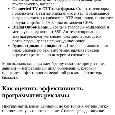
rewarded-video, interstitial.
Connected TV и OTT-платформы.
Смарт-телевизоры
подключены к тем же биржам, что и веб. Премиальное
видео сочетается с гибкостью RTB аукционов, позволяет
покупать прайм-тайм клипы по модели CPM.
Digital Out-of-Home.
Экраны в торговых комплексах и
метро уже подключают SSP. Автоматизированная
закупка рекламы учитывает локацию, время суток,
поток людей, делая наружку динамичной.
Аудио-стриминг и подкасты.
Плееры вставляют споты
через серверную рекламу; умная закупка показов
чередует креативы по интересам слушателя.
Многоканальная среда дает бренду сквозное присутствие, а
данным — непрерывный цикл обновлений, который
повышает эффективность медийной рекламы без потерь
бюджета.
Как оценить эффективность
программатик рекламы
Программатик ценен данными, но без точных метрик легко
принять импульсивное решение. Ставьте цель до запуска: