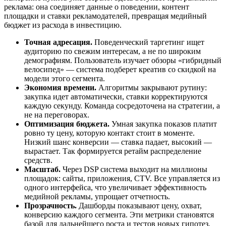
реклама: она соединяет данные о поведении, контент
площадки и ставки рекламодателей, превращая медийный
бюджет из расхода в инвестицию.
Точная адресация.
Поведенческий таргетинг ищет
аудиторию по свежим интересам, а не по широким
демографиям. Пользователь изучает обзоры «гибридный
велосипед» — система подберет креатив со скидкой на
модели этого сегмента.
Экономия времени.
Алгоритмы закрывают рутину:
закупка идет автоматически, ставки корректируются
каждую секунду. Команда сосредоточена на стратегии, а
не на переговорах.
Оптимизация бюджета.
Умная закупка показов платит
ровно ту цену, которую контакт стоит в моменте.
Низкий шанс конверсии — ставка падает, высокий —
вырастает. Так формируется ретайм распределение
средств.
Масштаб.
Через DSP система выходит на миллионы
площадок: сайты, приложения, CTV. Все управляется из
одного интерфейса, что увеличивает эффективность
медийной рекламы, упрощает отчетность.
Прозрачность.
Дашборды показывают цену, охват,
конверсию каждого сегмента. Эти метрики становятся
базой для дальнейшего роста и тестов новых гипотез.