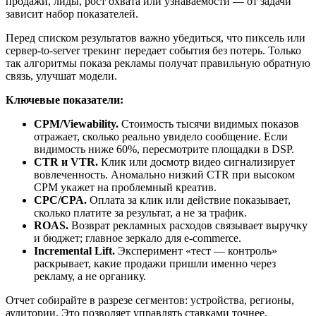
продажи, лиды, рост охвата или узнаваемости — от задачи
зависит набор показателей.
Перед списком результатов важно убедиться, что пиксель или
сервер-to-server трекинг передает события без потерь. Только
так алгоритмы показа рекламы получат правильную обратную
связь, улучшат модели.
Ключевые показатели:
CPM/Viewability.
Стоимость тысячи видимых показов
отражает, сколько реально увидело сообщение. Если
видимость ниже 60%, пересмотрите площадки в DSP.
CTR и VTR.
Клик или досмотр видео сигнализирует
вовлеченность. Аномально низкий CTR при высоком
CPM укажет на проблемный креатив.
CPC/CPA.
Оплата за клик или действие показывает,
сколько платите за результат, а не за трафик.
ROAS.
Возврат рекламных расходов связывает выручку
и бюджет; главное зеркало для e-commerce.
Incremental Lift.
Эксперимент «тест — контроль»
раскрывает, какие продажи пришли именно через
рекламу, а не органику.
Отчет собирайте в разрезе сегментов: устройства, регионы,
аудитории. Это позволяет управлять ставками точнее,