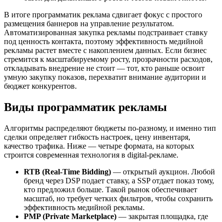
В итоге программатик реклама сдвигает фокус с простого
размещения баннеров на управление результатом.
Автоматизированная закупка рекламы подстраивает ставку
под ценность контакта, поэтому эффективность медийной
рекламы растет вместе с накоплением данных. Если бизнес
стремится к масштабируемому росту, прозрачности расходов,
откладывать внедрение не стоит — тот, кто раньше освоит
умную закупку показов, перехватит внимание аудитории и
бюджет конкурентов.
Виды программатик рекламы
Алгоритмы распределяют бюджеты по-разному, и именно тип
сделки определяет гибкость настроек, цену инвентаря,
качество трафика. Ниже — четыре формата, на которых
строится современная технология в digital-рекламе.
RTB (Real-Time Bidding)
— открытый аукцион. Любой
бренд через DSP подает ставку, а SSP отдает показ тому,
кто предложил больше. Такой рынок обеспечивает
масштаб, но требует четких фильтров, чтобы сохранить
эффективность медийной рекламы.
PMP (Private Marketplace)
— закрытая площадка, где